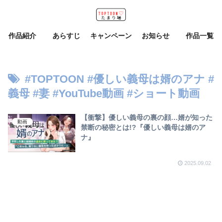
作品紹介
あらすじ
キャンペーン
お知らせ
作品一覧
#TOPTOON #優しい義母は婿のアナ #
義母 #妻 #YouTube動画 #ショート動画
【衝撃】優しい義母の裏の顔…婿が知った
動画
禁断の秘密とは!?『優しい義母は婿のア
ナ』
2025.09.02