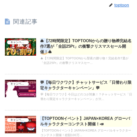
toptoon
関連記事
🎄【72時間限定】TOPTOONからの贈り物🎁完結名
キャンペーン
作7選が「全話25Pt」の衝撃クリスマスセール開
催！🎄
🎄【72時間限定】TOPTOONから聖夜の贈り物！完結名作7選が
「全話25Pt」の衝撃クリスマスセー...
💬【毎日ワクワク】チャットサービス「日替わり限
キャンペーン
定キャラクターキャンペーン」💬
💬【毎日ワクワク】今日はどのコが対象！？チャットサービス「日
替わり限定キャラクターキャンペーン」が大...
【TOPTOONイベント】JAPAN×KOREA グローバ
キャンペーン
ルキャラクターコンテスト開催！📣
【TOPTOONイベント】JAPAN×KOREA グローバルキャラクター
コンテスト開催！総額100万...