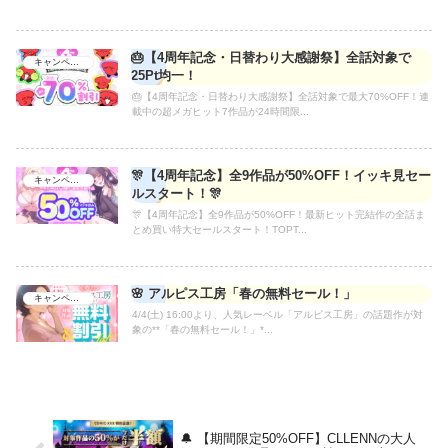
🎂【4周年記念・日替わり大感謝祭】全話対象で
キャンペーン
25Pt均一！
🎂【4周年記念・日替わり大感謝祭】全話対象で最大70%OFF！連
載中の超メガヒット7作品が24時間限...
🎊【4周年記念】全9作品が50%OFF！イッキ見セー
キャンペーン
ルスタート！🎊
🎊【4周年記念】全9作品が50%OFF！最新ヒット完結作の全話ま
とめ買い特大セールスタート！TOPT...
🌸 アルピス工房「春の無料セール！」
キャンペーン
4/4(土) 16:00より、人気レーベル「アルピス工房」の話題作が対
象の**「春の無料セール！」*...
🔔 【期間限定50%OFF】CLLENNの大人