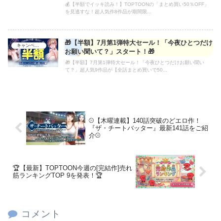
💰【半額でイッキ読み！】TOPTOONの「まとめ買い50％OFF」
を見逃すな！超人気作8作品が期間限...
🎁【半額】7月第1弾特大セール！「今夜ひとつだけ
キャンペーン
お願い聞いて？」スタート！🎁
🎁【半額】7月第1弾特大セール！「今夜ひとつだけお願い聞い
て？」超人気9作品が【全話まとめ買いで50...
⚾【木曜連載】140話突破のどエロ作！
『ザ・チートバッター』最新141話をご紹
介⚾
🏆【最新】TOPTOON今週の[完結作]売れ
筋ランキングTOP 9を発表！🏆
コメント