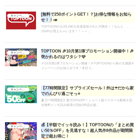
[無料で250ポイントGET！？]お得な情報をお知ら
キャンペーン
せ！！📣
TOPTOONの公式LINEを友達追加された方限定！！なんと、、、
250Ptが貰えちゃいます！！＞＞...
TOPTOON 🎉10月第1弾プロモーション開催中！🎉
キャンペーン
突かれるのはワタシ？🩷
🎉10月第1弾プロモーション開催！🎉TOPTOONから秋の大感謝キ
ャンペーンのお知らせです！本日 1...
【77時間限定】サプライズセール！外は☂️だから家
キャンペーン
でのんびり過ごそっ⭐
🎬【77時間限定】最大50%OFF！ショート縦スクロール動画＆完
全無料イッキ読み推奨の完結3作品が超...
💰【半額でイッキ読み！】TOPTOONの「まとめ買
キャンペーン
い50％OFF」を見逃すな！超人気作8作品が期間限
定で超お得に！