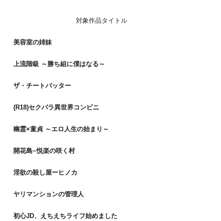
対象作品タイトル
美容室の姉妹
上流階級 ～勝ち組に僕はなる～
ザ・チートバッター
(R18)セクパラ異世界コンビニ
幽霊×童貞 ～エロ人生の始まり～
開花島~悦楽の咲く村
淫欲の殺し屋ーヒノカ
ヤリマンションの管理人
初心JD、えちえちライフ始めました