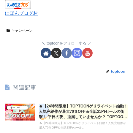
にほんブログ村
キャンペーン
toptoonをフォローする
toptoon
関連記事
🔥【24時間限定】TOPTOONゲリライベント始動！
キャンペーン
人気完結作が最大70％OFF＆全話25Ptセールの衝
撃！ 平日の夜、退屈していませんか？ TOPTOON
から、そ
🔥【24時間限定】TOPTOONゲリライベント始動！人気完結作が
最大70％OFF＆全話25Ptセール...