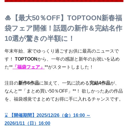
🎍【最大50％OFF】TOPTOON新春福
袋フェア開催！話題の新作＆完結名作
10選が驚きの半額に！
年末年始、家でゆっくり過ごすお供に最高のニュースで
す！
TOPTOON
から、一年の感謝と新年のお祝いを込め
た**
「福袋フェア」
**がスタートしました！
注目の
新作6作品
に加えて、一気に読める
完結4作品
が、
なんと**「まとめ買い50％OFF」**！ 欲しかったあの作品
を、福袋感覚でまとめてお得に手に入れるチャンスです。
⌛
【開催期間】2025/12/26（金）16:00 ～
2026/1/11（日）16:00