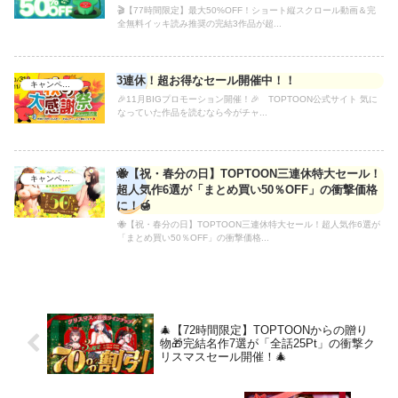
🎬【77時間限定】最大50%OFF！ショート縦スクロール動画＆完
全無料イッキ読み推奨の完結3作品が超...
3連休！超お得なセール開催中！！
キャンペーン
🎉11月BIGプロモーション開催！🎉 TOPTOON公式サイト 気に
なっていた作品を読むなら今がチャ...
🐝【祝・春分の日】TOPTOON三連休特大セール！
キャンペーン
超人気作6選が「まとめ買い50％OFF」の衝撃価格
に！🍯
🐝【祝・春分の日】TOPTOON三連休特大セール！超人気作6選が
「まとめ買い50％OFF」の衝撃価格...
🎄【72時間限定】TOPTOONからの贈り
物🎁完結名作7選が「全話25Pt」の衝撃ク
リスマスセール開催！🎄