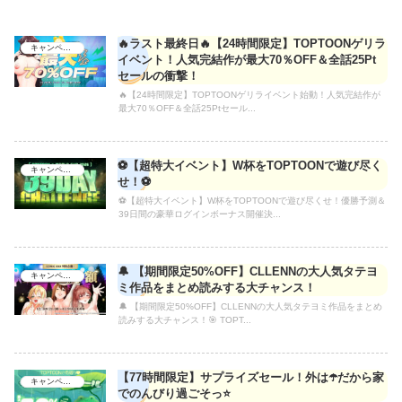
🔥ラスト最終日🔥【24時間限定】TOPTOONゲリラ
キャンペーン
イベント！人気完結作が最大70％OFF＆全話25Pt
セールの衝撃！
🔥【24時間限定】TOPTOONゲリライベント始動！人気完結作が
最大70％OFF＆全話25Ptセール...
⚽【超特大イベント】W杯をTOPTOONで遊び尽く
キャンペーン
せ！⚽
⚽【超特大イベント】W杯をTOPTOONで遊び尽くせ！優勝予測＆
39日間の豪華ログインボーナス開催決...
🔔 【期間限定50%OFF】CLLENNの大人気タテヨ
キャンペーン
ミ作品をまとめ読みする大チャンス！
🔔 【期間限定50%OFF】CLLENNの大人気タテヨミ作品をまとめ
読みする大チャンス！🎯 TOPT...
【77時間限定】サプライズセール！外は☂️だから家
キャンペーン
でのんびり過ごそっ⭐