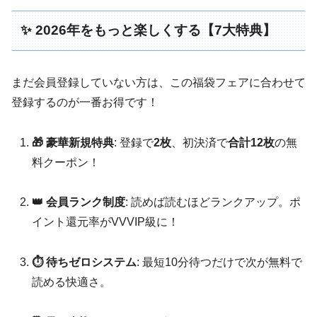
✨ 2026年をもっと楽しくする【7大特典】
まだ会員登録していない方は、この福袋フェアに合わせて
登録するのが一番お得です！
🎁 豪華新規特典
: 登録で
2枚
、初決済で
合計12枚
の無
料クーポン！
👑 会員ランク制度
: 読めば読むほどランクアップ。ポ
イント還元率がVVVIP級に！
⏱️ 待ちゼロシステム
: 最短10分待つだけで次が無料で
読める快適さ。