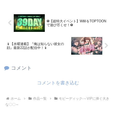
⚽【超特大イベント】W杯をTOPTOON
で遊び尽くせ！⚽
📱【水曜連載】『俺は知らない彼女の
顔』最新22話が配信中！📱
コメント
コメントを書き込む
ホーム
作品一覧
モビーディック-～VIPに捧ぐ大き
な〇〇～