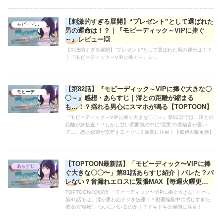
【刺激的すぎる展開】“プレゼント”として選ばれた
モビーディック-～VIPに捧ぐ大きな〇〇～
男の運命は！？｜『モビーディック～VIPに捧ぐ
～』レビュー💥
【刺激的すぎる展開】“プレゼント”として選ばれた男の運命は！？
｜『モビーディック～VIPに捧ぐ～』レ...
【第82話】『モビーディック～VIPに捧ぐ大きな〇
モビーディック-～VIPに捧ぐ大きな〇〇～
〇～』感想・あらすじ｜澪との距離が縮まる
も…！？揺れる男心にスマホが鳴る【TOPTOON】
『モビーディック～VIPに捧ぐ大きな〇〇～』第82話では、澪との
距離が急接近！？しかし甘い雰囲気の中に“現実”の着信音が響い
て…。恋と欲望が交差するヒリつく展開に注目！【毎週火曜更新】
【TOPTOON最新話】「モビーディック〜VIPに捧
あらすじ
ぐ大きな〇〇〜」第81話あらすじ紹介｜バレた？バ
レない？音漏れエロスに緊張MAX【毎週火曜更
新】
TOPTOONの話題作『モビーディック〜VIPに捧ぐ大きな〇〇〜』
第81話では、澪が思わぬドジを披露！？動画編集中に感じすぎた
彼女の“秘密”、ついにバレるのか！？ドキドキの展開に注目！