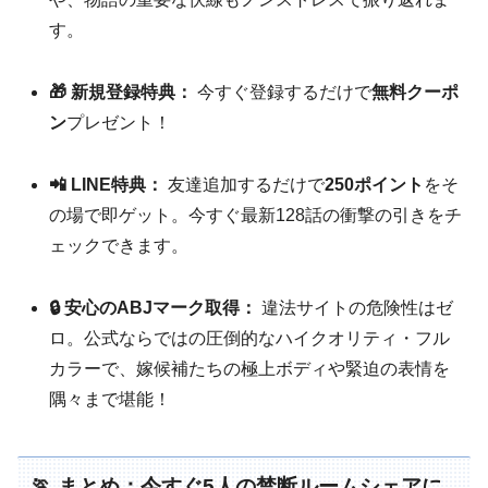
す。
🎁 新規登録特典：
今すぐ登録するだけで
無料クーポ
ン
プレゼント！
📲 LINE特典：
友達追加するだけで
250ポイント
をそ
の場で即ゲット。今すぐ最新128話の衝撃の引きをチ
ェックできます。
🔒 安心のABJマーク取得：
違法サイトの危険性はゼ
ロ。公式ならではの圧倒的なハイクオリティ・フル
カラーで、嫁候補たちの極上ボディや緊迫の表情を
隅々まで堪能！
🏃 まとめ：今すぐ5人の禁断ルームシェアに