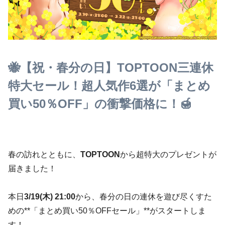
🐝【祝・春分の日】TOPTOON三連休
特大セール！超人気作6選が「まとめ
買い50％OFF」の衝撃価格に！🍯
春の訪れとともに、
TOPTOON
から超特大のプレゼントが
届きました！
本日
3/19(木) 21:00
から、春分の日の連休を遊び尽くすた
めの**「まとめ買い50％OFFセール」**がスタートしま
す！