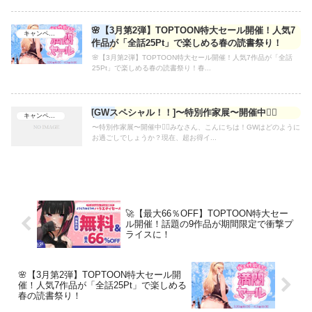
🌸【3月第2弾】TOPTOON特大セール開催！人気7
キャンペーン
作品が「全話25Pt」で楽しめる春の読書祭り！
🌸【3月第2弾】TOPTOON特大セール開催！人気7作品が「全話
25Pt」で楽しめる春の読書祭り！春...
[GWスペシャル！！]〜特別作家展〜開催中❤️‍🔥
キャンペーン
〜特別作家展〜開催中❤️‍🔥みなさん、こんにちは！GWはどのように
お過ごしでしょうか？現在、超お得イ...
🚀【最大66％OFF】TOPTOON特大セー
ル開催！話題の9作品が期間限定で衝撃プ
ライスに！
🌸【3月第2弾】TOPTOON特大セール開
催！人気7作品が「全話25Pt」で楽しめる
春の読書祭り！