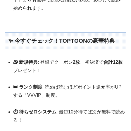
始められます。
✨ 今すぐチェック！TOPTOONの豪華特典
🎁 新規特典
: 登録でクーポン
2枚
、初決済で
合計12枚
プレゼント！
👑 ランク制度
: 読めば読むほどポイント還元率がUP
する「VVVIP」制度。
⏱️ 待ちゼロシステム
: 最短10分待てば次が無料で読め
る！