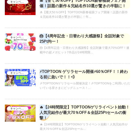
🎍【全て50％OFF】TOPTOON新春福袋フェア開
キャンペーン
催！話題の新作＆完結名作10選が驚きの半額に！
🎍【最大50％OFF】TOPTOON新春福袋フェア開催！話題の新作
＆完結名作10選が驚きの半額に！年...
🎂【4周年記念・日替わり大感謝祭】全話対象で
キャンペーン
25Pt均一！
🎂【4周年記念・日替わり大感謝祭】全話対象で最大70%OFF！連
載中の超メガヒット7作品が24時間限...
⚡TOPTOON ゲリラセール開催⚡60％OFF！！終わ
キャンペーン
る前に急いで！！💨
🎉TOPTOONゲリラセール開催決定！🎉TOPTOONをご利用いただ
いている皆さまにビッグニュース！...
🔥【24時間限定】TOPTOONゲリライベント始動！
キャンペーン
人気完結作が最大70％OFF＆全話25Ptセールの衝
撃！
🔥【24時間限定】TOPTOONゲリライベント始動！人気完結作が
最大70％OFF＆全話25Ptセール...