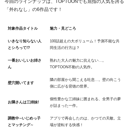
今回のラインナップは、TOPTOONでも屈指の人気を誇る
「外れなし」の6作品です！
対象作品タイトル
魅力・見どころ
いきなり知らない人
100話超えの大ボリューム！予測不能な共
とシろって!?
同生活の行方は？
一番おいしいお姉さ
熟れた大人の魅力に抗えない…。
ん
TOPTOON不動の人気作。
隣の部屋から聞こえる吐息…。壁の向こう
壁穴開いてます
側に広がる背徳の世界。
個性豊かな三姉妹に囲まれる、全男子の夢
お隣さんは三姉妹!
が詰まった一作。
調教中∼いじめっ子
アプリで再会したのは、かつての天敵。立
とマッチング∼
場が逆転する快感！